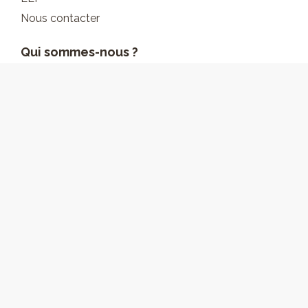
Nous contacter
Qui sommes-nous ?
Notre identité
L’équipe Katrimmo
Nos valeurs
Nos réalisations
Actualités et conseils
Suivez-nous sur:
Découvrez nos avis sur :
KATRIMMO – Tous droits réservés –
Mentions légales