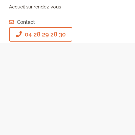
Accueil sur rendez-vous
Contact
04 28 29 28 30
Notre offre
Logement neuf et réhabilité
Investir dans l’immobilier en 2026 : PTZ, Jeanbrun,
LLI
Nous contacter
Qui sommes-nous ?
Notre identité
L’équipe Katrimmo
Nos valeurs