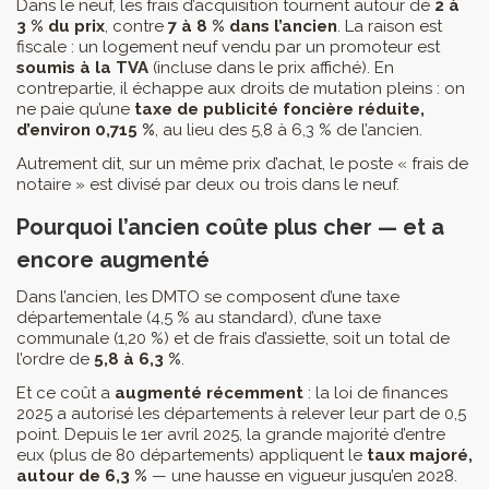
Dans le neuf, les frais d’acquisition tournent autour de
2 à
3 % du prix
, contre
7 à 8 % dans l’ancien
. La raison est
fiscale : un logement neuf vendu par un promoteur est
soumis à la TVA
(incluse dans le prix affiché). En
contrepartie, il échappe aux droits de mutation pleins : on
ne paie qu’une
taxe de publicité foncière réduite,
d’environ 0,715 %
, au lieu des 5,8 à 6,3 % de l’ancien.
Autrement dit, sur un même prix d’achat, le poste « frais de
notaire » est divisé par deux ou trois dans le neuf.
Pourquoi l’ancien coûte plus cher — et a
encore augmenté
Dans l’ancien, les DMTO se composent d’une taxe
départementale (4,5 % au standard), d’une taxe
communale (1,20 %) et de frais d’assiette, soit un total de
l’ordre de
5,8 à 6,3 %
.
Et ce coût a
augmenté récemment
: la loi de finances
2025 a autorisé les départements à relever leur part de 0,5
point. Depuis le 1er avril 2025, la grande majorité d’entre
eux (plus de 80 départements) appliquent le
taux majoré,
autour de 6,3 %
— une hausse en vigueur jusqu’en 2028.