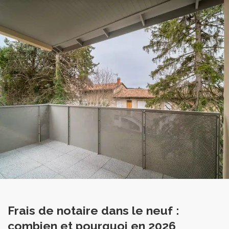
Accueil
Frais de
Actualités et conseils
Guide achat
notaire dans le neuf : combien et pourquoi en 2026
FRAIS DE NOTAIRE DANS LE NEUF :
COMBIEN ET POURQUOI EN 2026
Frais de notaire dans le neuf :
combien et pourquoi en 2026